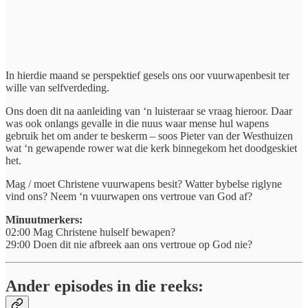
In hierdie maand se perspektief gesels ons oor vuurwapenbesit ter
wille van selfverdeding.
Ons doen dit na aanleiding van ‘n luisteraar se vraag hieroor. Daar
was ook onlangs gevalle in die nuus waar mense hul wapens
gebruik het om ander te beskerm – soos Pieter van der Westhuizen
wat ‘n gewapende rower wat die kerk binnegekom het doodgeskiet
het.
Mag / moet Christene vuurwapens besit? Watter bybelse riglyne
vind ons? Neem ‘n vuurwapen ons vertroue van God af?
Minuutmerkers:
02:00 Mag Christene hulself bewapen?
29:00 Doen dit nie afbreek aan ons vertroue op God nie?
Ander episodes in die reeks: