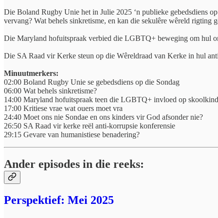
Die Boland Rugby Unie het in Julie 2025 ‘n publieke gebedsdiens op 
vervang? Wat behels sinkretisme, en kan die sekulêre wêreld rigting ge
Die Maryland hofuitspraak verbied die LGBTQ+ beweging om hul onby
Die SA Raad vir Kerke steun op die Wêreldraad van Kerke in hul anti
Minuutmerkers:
02:00 Boland Rugby Unie se gebedsdiens op die Sondag
06:00 Wat behels sinkretisme?
14:00 Maryland hofuitspraak teen die LGBTQ+ invloed op skoolkind
17:00 Kritiese vrae wat ouers moet vra
24:40 Moet ons nie Sondae en ons kinders vir God afsonder nie?
26:50 SA Raad vir kerke reël anti-korrupsie konferensie
29:15 Gevare van humanistiese benadering?
Ander episodes in die reeks:
Perspektief: Mei 2025