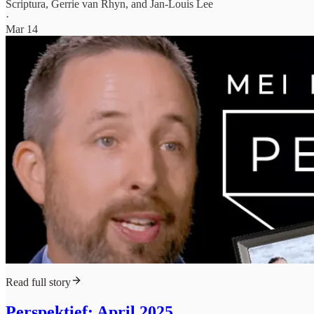
Scriptura
,
Gerrie van Rhyn
, and
Jan-Louis Lee
·
Mar 14
Read full story
Perspektief: April 2025