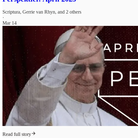
Scriptura
,
Gerrie van Rhyn
, and 2 others
·
Mar 14
Read full story