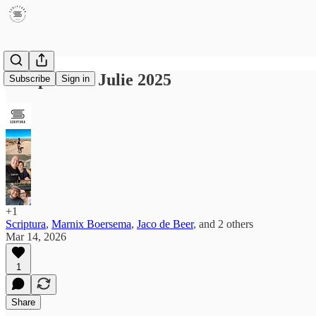
Perspektief: Julie 2025
Subscribe
Sign in
+1
Scriptura
,
Marnix Boersema
,
Jaco de Beer
, and
2 others
Mar 14, 2026
1
Share