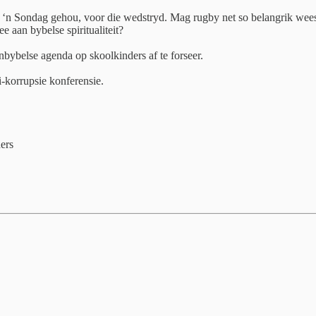
‘n Sondag gehou, voor die wedstryd. Mag rugby net so belangrik wees 
e aan bybelse spiritualiteit?
belse agenda op skoolkinders af te forseer.
-korrupsie konferensie.
ers