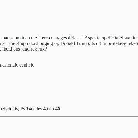
 span saam teen die Here en sy gesalfde…” Aspekte op die tafel wat in J
 – die sluipmoord poging op Donald Trump. Is dit ‘n profetiese teken?
enheid ons land reg ruk?
 nasionale eenheid
elydenis, Ps 146, Jes 45 en 46.