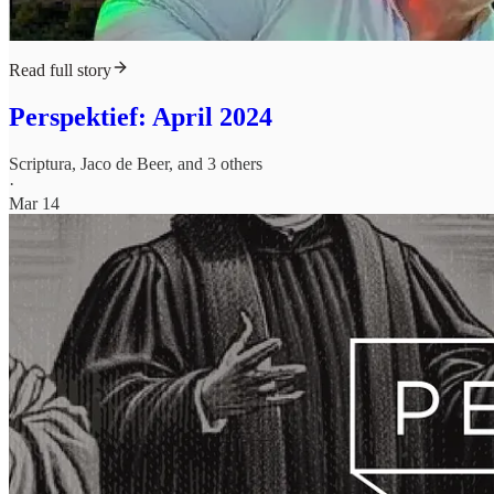
Read full story
Perspektief: April 2024
Scriptura
,
Jaco de Beer
, and 3 others
·
Mar 14