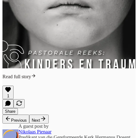
Read full story
1
Share
Previous
Next
A guest post by
Nikolaas Pienaar
Predikant van die Gereformeerde Kerk Hermanus Dosent