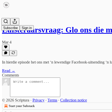
Luisteraarsvraag: Glo ons die 
Subscribe
Sign in
Mar 4
In hierdie episode het ons met ‘n lewendige Facebook-uitsending ‘n l
Read →
Comments
© 2026 Scriptura
·
Privacy
∙
Terms
∙
Collection notice
Start your Substack