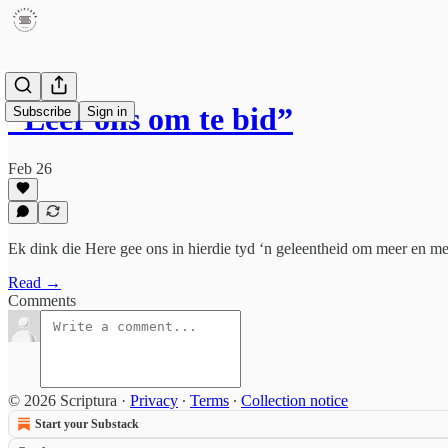
“Leer ons om te bid”
Subscribe
Sign in
Feb 26
Ek dink die Here gee ons in hierdie tyd ‘n geleentheid om meer en me
Read →
Comments
© 2026 Scriptura
·
Privacy
∙
Terms
∙
Collection notice
Start your Substack