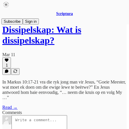
Scriptura
Subscribe
Sign in
Dissipelskap: Wat is
dissipelskap?
Mar 11
1
In Markus 10:17-21 vra die ryk jong man vir Jesus, “Goeie Meester,
wat moet ek doen om die ewige lewe te beërwe?” En Jesus
antwoord hom baie eenvoudig, “… neem die kruis op en volg My
…”
Read →
Comments