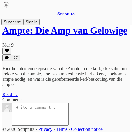
Scriptura
Subscribe
Sign in
Ampte: Die Amp van Gelowige
Mar 9
Hierdie inleidende episode van die Ampte in die kerk, skets die breë
trekke van die ampte, hoe pas ampte/dienste in die kerk, hoekom is
ampte nodig, en wat is die gereformeerde kerkbeskouing van die
ampte.
Read →
Comments
© 2026 Scriptura
·
Privacy
∙
Terms
∙
Collection notice